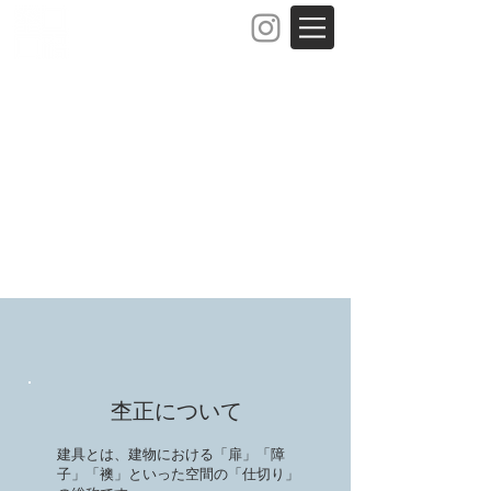
木建屋 杢正
注文建具専門店
MOKUSHO
杢正について
建具とは、建物における「扉」「障
子」「襖」といった空間の「仕切り」