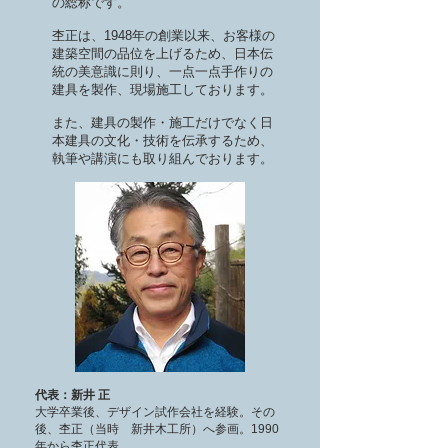
の総称です。
杢正は、1948年の創業以来、お客様の
建築空間の品位を上げるため、日本伝
統の美意識に則り、一点一点手作りの
建具を製作、現場施工しております。
また、建具の製作・施工だけでなく日
本建具の文化・技術を伝承するため、
執筆や講演にも取り組んでおります。
代表：新井 正
大学卒業後、デザイン試作会社を経験。その
後、杢正（当時 新井木工所）へ参画。1990
年から杢正代表。